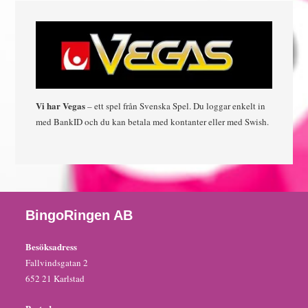
Vi har Vegas
– ett spel från Svenska Spel. Du loggar enkelt in
med BankID och du kan betala med kontanter eller med Swish.
BingoRingen AB
Besöksadress
Fallvindsgatan 2
652 21 Karlstad