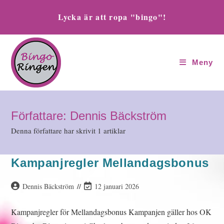
Hoppa
Lycka är att ropa "bingo"!
till
innehållet
Meny
Författare:
Dennis Bäckström
Denna författare har skrivit 1 artiklar
Kampanjregler Mellandagsbonus
Inläggsförfattare:
Inlägget
Dennis Bäckström
12 januari 2026
ändrades
senast:
Kampanjregler för Mellandagsbonus Kampanjen gäller hos OK