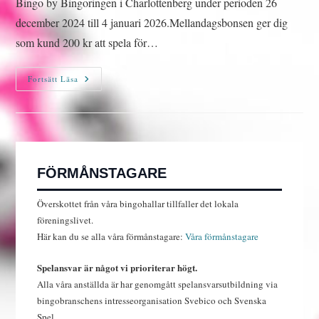
Bingo by Bingoringen i Charlottenberg under perioden 26
december 2024 till 4 januari 2026.Mellandagsbonsen ger dig
som kund 200 kr att spela för…
Kampanjregler
Fortsätt Läsa
Mellandagsbonus
FÖRMÅNSTAGARE
Överskottet från våra bingohallar tillfaller det lokala
föreningslivet.
Här kan du se alla våra förmånstagare:
Våra förmånstagare
Spelansvar är något vi prioriterar högt.
Alla våra anställda är har genomgått spelansvarsutbildning via
bingobranschens intresseorganisation Svebico och Svenska
Spel.