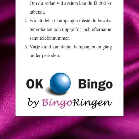
Om du sedan vill avsluta kan du få 200 kr
utbetalt.
För att delta i kampanjen måste du besöka
bingohallen och uppge för- och efternamn
samt telefonnummer.
Varje kund kan delta i kampanjen en gång
under perioden.